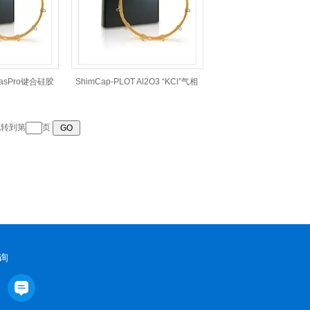
 GasPro键合硅胶
ShimCap-PLOT Al2O3 “KCl”气相
色谱柱
转到第
页
询