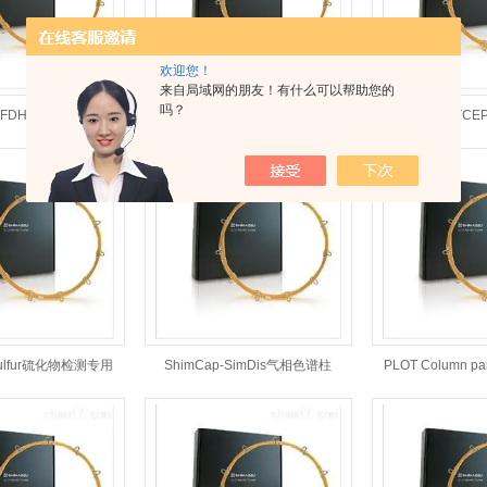
欢迎您！
来自局域网的朋友！有什么可以帮助您的
吗？
p-FDHA气相色谱柱
ShimCap-VMS Low Bleed气相色
ShimCap-T
谱柱
Sulfur硫化物检测专用
ShimCap-SimDis气相色谱柱
PLOT Column par
柱
英连